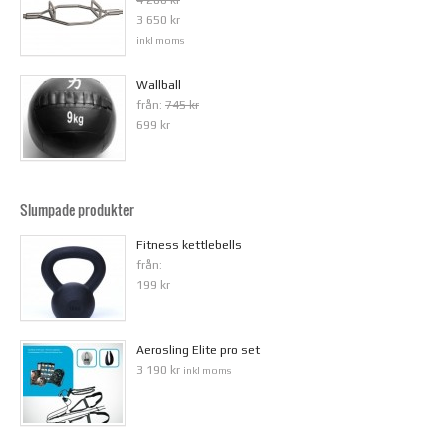
4 200 kr
3 650 kr
inkl moms
Wallball
från:
745 kr
699 kr
Slumpade produkter
Fitness kettlebells
från:
199 kr
Aerosling Elite pro set
3 190 kr
inkl moms