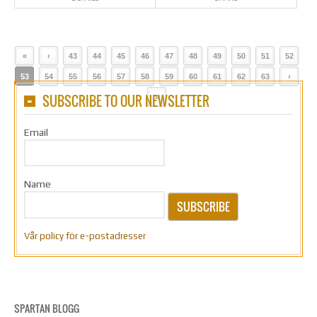
«
‹
43
44
45
46
47
48
49
50
51
52
53
54
55
56
57
58
59
60
61
62
63
›
SUBSCRIBE TO OUR NEWSLETTER
»
Email
Name
SUBSCRIBE
Vår policy för e-postadresser
SPARTAN BLOGG