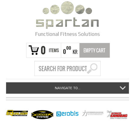
Functional Fitness Solutions
0
00
ITEMS
EMPTY CART
0
KR
NAVIGATE TO...