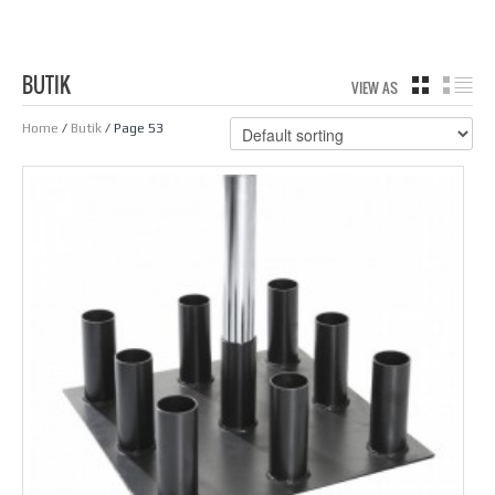
BUTIK
VIEW AS
GRID
LIS
Home
/
Butik
/ Page 53