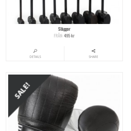
Släggor
FRÅN:
495 kr
DETAILS
SHARE