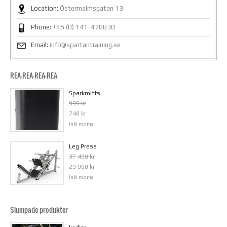
Location:
Östermalmsgatan 13
Phone:
+46 (0) 141-478830
Email:
info@spartantraining.se
REA-REA-REA-REA
Sparkmitts
999 kr
748 kr
inkl moms
Leg Press
37 490 kr
29 990 kr
inkl moms
Slumpade produkter