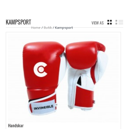
KAMPSPORT
VIEW AS
GRID
LIS
Home
/
Butik
/ Kampsport
Handskar