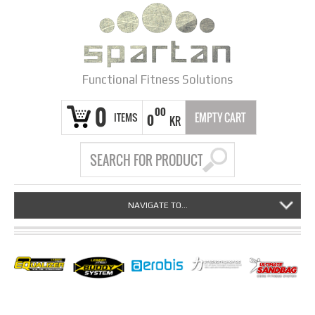
Functional Fitness Solutions
0
00
ITEMS
EMPTY CART
0
KR
NAVIGATE TO...