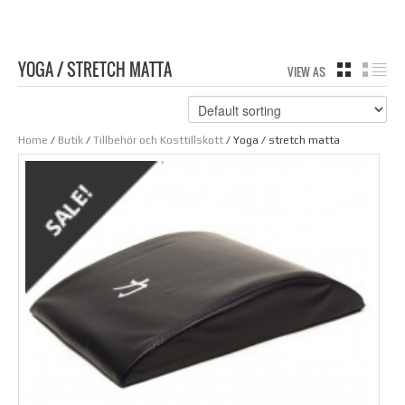
YOGA / STRETCH MATTA
VIEW AS
GRID
LIS
Home
/
Butik
/
Tillbehör och Kosttillskott
/ Yoga / stretch matta