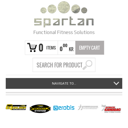
Functional Fitness Solutions
0
00
ITEMS
EMPTY CART
0
KR
NAVIGATE TO...