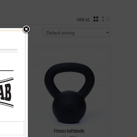
VIEW AS
GRID
LIST
2
Fitness kettlebells