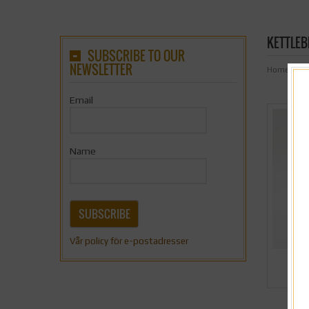
KETTLEB
SUBSCRIBE TO OUR
NEWSLETTER
Home
/
But
Email
Name
SUBSCRIBE
Vår policy för e-postadresser