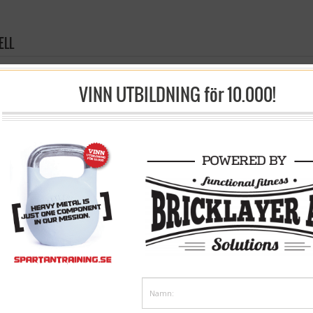
ELL
ik
/
Strong fit
/ Kettlebell
VINN UTBILDNING för 10.000!
Competition kettlebell Stil 1
Competition kettlebell stil 
FRÅN:
995 kr
FRÅN:
699 kr