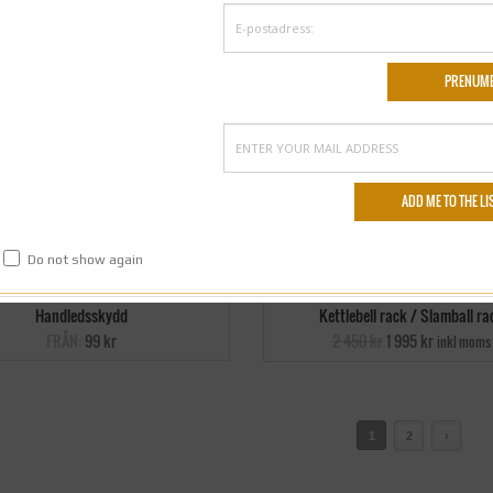
Do not show again
Handledsskydd
Kettlebell rack / Slamball ra
FRÅN:
99 kr
2 450 kr
1 995 kr
inkl moms
1
2
›