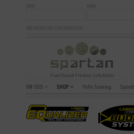
EMAIL
NAME
VÅR POLICY FÖR E-POSTADRESSER
Functional Fitness Solutions
OM OSS
SHOP
YoYo Training
Speedf