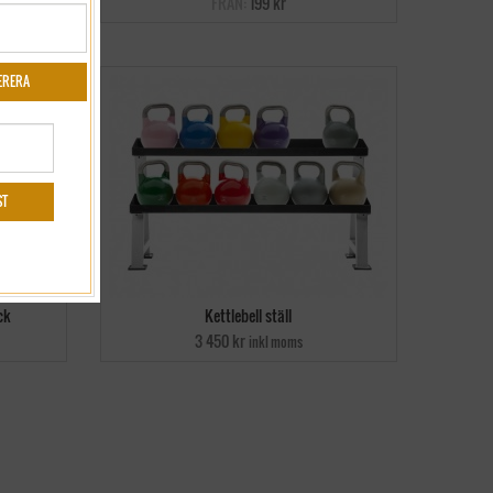
FRÅN:
199 kr
ck
Kettlebell ställ
3 450 kr
inkl moms