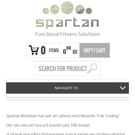
Functional Fitness Solutions
0
00
ITEMS
EMPTY CART
0
KR
NAVIGATE TO...
Spartan Bricklayer har valt att arbeta med filosofin “Fair Trading”
Det ska vara ett bra och korrekt pris från början
Vi skapar inte några fantasipriser som vi sedan ger otroliga rabatter