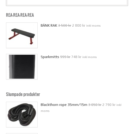
REA-REA-REA-REA
BÄNK RAK
3 500 kr
2 800 kr
inkl moms
Sparkmitts
999 kr
748 kr
inkl moms
Slumpade produkter
Blackthorn rope 35mm/15m
3 050 kr
2 790 kr
inkl
moms