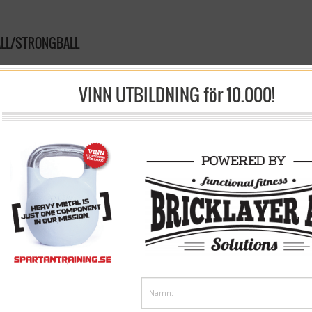
ALL/STRONGBALL
ik
/
Strong fit
/ Slam ball/strongball
VINN UTBILDNING för 10.000!
ettlebell rack / Slamball rack
Loumet™ Medicine Ball 1-10 
2 450 kr
1 995 kr
FRÅN:
395 kr
inkl moms