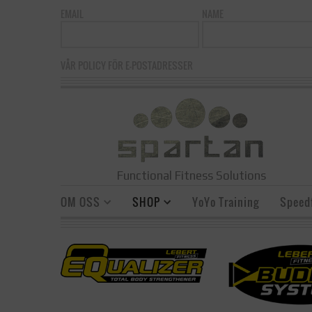
EMAIL
NAME
VÅR POLICY FÖR E-POSTADRESSER
Functional Fitness Solutions
OM OSS
SHOP
YoYo Training
Speedf