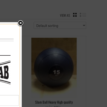
VIEW AS
GRID
LIST
kg
Slam Ball Heavy High quality