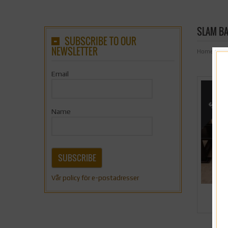
SLAM B
SUBSCRIBE TO OUR
NEWSLETTER
Home
/
But
Email
Name
SUBSCRIBE
Vår policy för e-postadresser
K