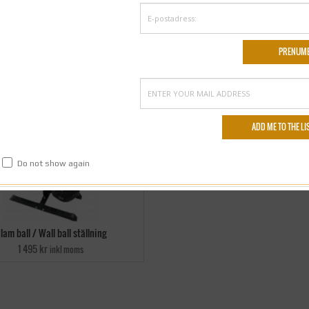
Do not show again
lam ball / Wall ball ställning
1 495 kr
inkl moms