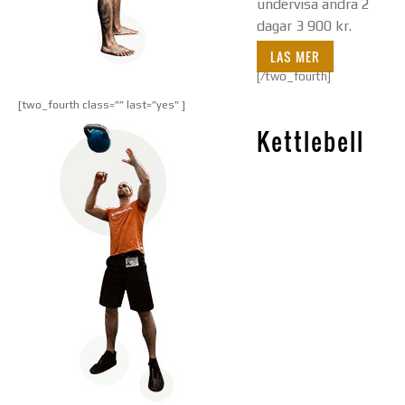
undervisa andra 2
dagar 3 900 kr.
LAS MER
[/two_fourth]
[two_fourth class=”” last=”yes” ]
Kettlebell