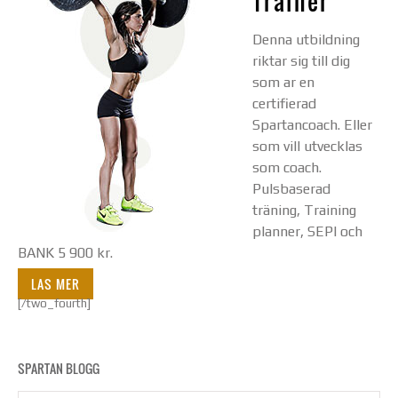
Trainer’
Denna utbildning
riktar sig till dig
som ar en
certifierad
Spartancoach. Eller
som vill utvecklas
som coach.
Pulsbaserad
träning, Training
planner, SEPI och
BANK 5 900 kr.
LAS MER
[/two_fourth]
SPARTAN BLOGG