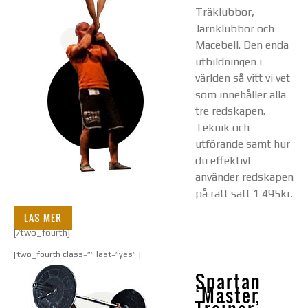
Träklubbor,
Järnklubbor och
Macebell. Den enda
utbildningen i
världen så vitt vi vet
som innehåller alla
tre redskapen.
Teknik och
utförande samt hur
du effektivt
använder redskapen
på rätt sätt 1 495kr.
LAS MER
[/two_fourth]
[two_fourth class=”” last=”yes” ]
Spartan
‘Master