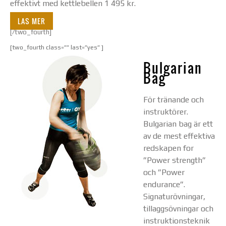
effektivt med kettlebellen 1 495 kr.
LAS MER
[/two_fourth]
[two_fourth class=”” last=”yes” ]
Bulgarian
Bag
För tränande och
instruktörer.
Bulgarian bag är ett
av de mest effektiva
redskapen for
”Power strength”
och ”Power
endurance”.
Signaturövningar,
tillaggsövningar och
instruktionsteknik