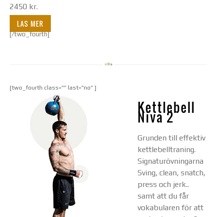
2450 kr.
LAS MER
[/two_fourth]
[two_fourth class=”” last=”no” ]
Kettlebell
Niva 2
Grunden till effektiv
kettlebelltraning.
Signaturövningarna
Sving, clean, snatch,
press och jerk..
samt att du får
vokabularen för att