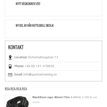
NYTT VECKOBREV UTE!
NY DEL AV VÅR KETTLEBELL SKOLA!
KONTAKT
Location:
Östermalmsgatan 13
Phone:
+46 (0) 141-478830
Email:
info@spartantraining.se
REA-REA-REA-REA
Blackthorn rope 40mm/15m
3 399 kr
3 390 kr
inkl
moms