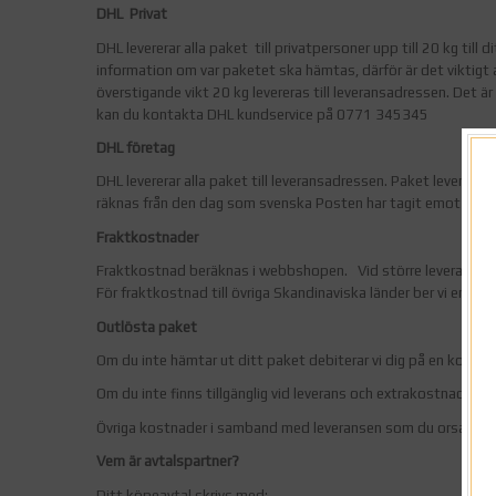
DHL Privat
DHL levererar alla paket till privatpersoner upp till 20 kg till 
information om var paketet ska hämtas, därför är det viktigt
överstigande vikt 20 kg levereras till leveransadressen. Det är
kan du kontakta DHL kundservice på 0771 345345
DHL företag
DHL levererar alla paket till leveransadressen. Paket leverera
räknas från den dag som svenska Posten har tagit emot pakete
Fraktkostnader
Fraktkostnad beräknas i webbshopen. Vid större leveranser el
För fraktkostnad till övriga Skandinaviska länder ber vi er kon
Outlösta paket
Om du inte hämtar ut ditt paket debiterar vi dig på en kostn
Om du inte finns tillgänglig vid leverans och extrakostnader u
Övriga kostnader i samband med leveransen som du orsakat a
Vem är avtalspartner?
Ditt köpeavtal skrivs med: