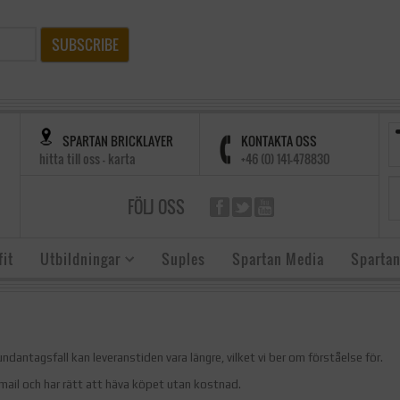
SUBSCRIBE
SPARTAN BRICKLAYER
KONTAKTA OSS
hitta till oss - karta
+46 (0) 141-478830
FÖLJ OSS
it
Utbildningar
Suples
Spartan Media
Spartan
 undantagsfall kan leveranstiden vara längre, vilket vi ber om förståelse för.
a mail och har rätt att häva köpet utan kostnad.