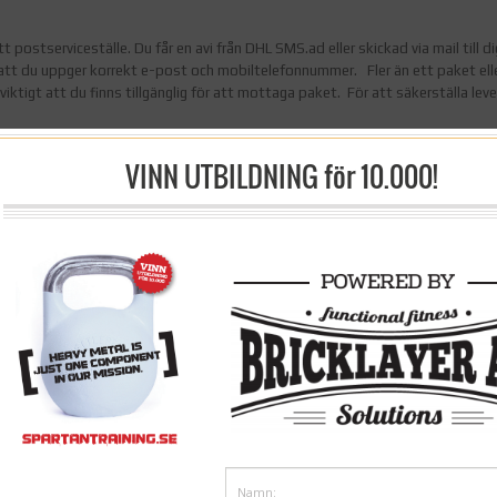
ditt postserviceställe. Du får en avi från DHL SMS.ad eller skickad via mail till 
 att du uppger korrekt e-post och mobiltelefonnummer. Fler än ett paket ell
 viktigt att du finns tillgänglig för att mottaga paket. För att säkerställa lev
VINN UTBILDNING för 10.000!
s till mottagaren nästa dag före kl.17:00 helgfri måndag – fredag. Observera a
t. Detta leveranssätt är endast tillgängligt för företag
ler leverans utom Norden begär offert. Fraktavgifterna avser leveranser ino
takta vår kundservice
ad av 249 SEK.
ppstår är du skyldig att betala dessa
nsvarar du som kund för.