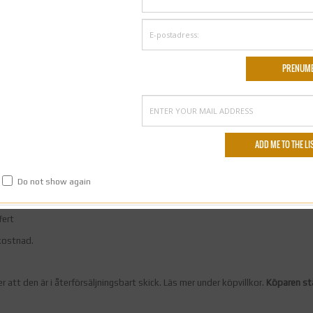
556774 3256
n svenska momsen av.
avgift. Detta faktureras separat av fraktbolaget.
nfo@spartantraining.se
ett paket med max 20 kg. Skulle paketet vara tyngre eller om det är ett postfö
Do not show again
 på bästa frakt
info@spartantraining.se
fert
tkostnad.
 att den är i återförsäljningsbart skick. Läs mer under köpvillkor.
Köparen stå