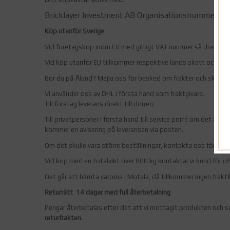
Bricklayer Investment AB Organisationsnummer: 
Köp utanför Sverige
Vid företagsköp inom EU med giltigt VAT nummer så dras de
Vid köp utanför EU tillkommer respektive lands skatt och tull
Bor du på Åland? Mejla oss för besked om frakter och skatt
i
Vi använder oss av DHL i första hand som fraktgivare.
Till företag leverans direkt till dörren.
Till privatpersoner i första hand till service point om det är 
kommer en avisering på leveransen via posten.
Om det skulle vara större beställningar, kontakta oss för pris
Vid köp med en totalvikt över 800 kg kontaktar vi kund för of
Det går att hämta varorna i Motala, då tillkommer ingen frak
Returrätt 14 dagar med full återbetalning
Pengar återbetalas efter det att vi mottagit produkten och ser
returfrakten.