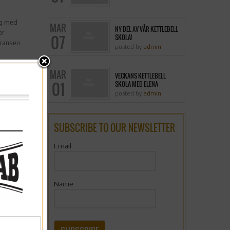
dig med
MAR
NY DEL AV VÅR KETTLEBELL
er
07
SKOLA!
eransen
posted by
admin
MAR
VECKANS KETTLEBELL
01
SKOLA MED ELENA
tt det
posted by
admin
SUBSCRIBE TO OUR NEWSLETTER
m Sverige.
Email
Name