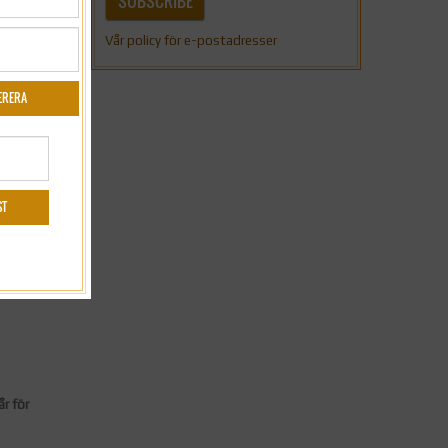
SUBSCRIBE
Vår policy för e-postadresser
rskott
r för