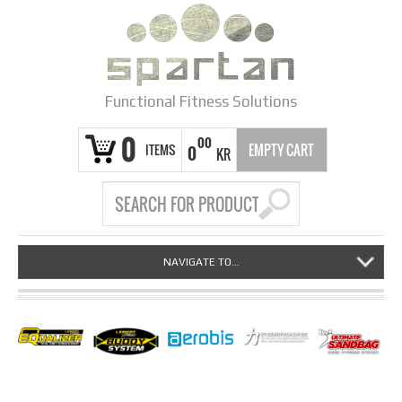
Functional Fitness Solutions
0
00
ITEMS
EMPTY CART
0
KR
NAVIGATE TO...