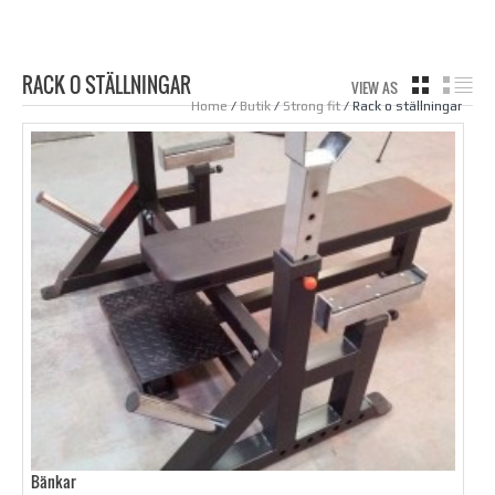
RACK O STÄLLNINGAR
VIEW AS
GRID
LIS
Home
/
Butik
/
Strong fit
/ Rack o ställningar
Bänkar