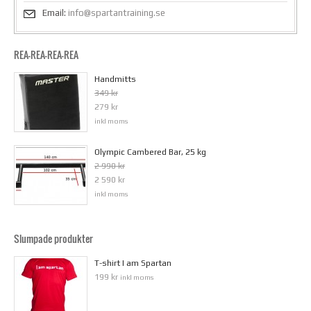
Email:
info@spartantraining.se
REA-REA-REA-REA
Handmitts
349 kr
279 kr
inkl moms
Olympic Cambered Bar, 25 kg
2 990 kr
2 590 kr
inkl moms
Slumpade produkter
T-shirt I am Spartan
199 kr
inkl moms