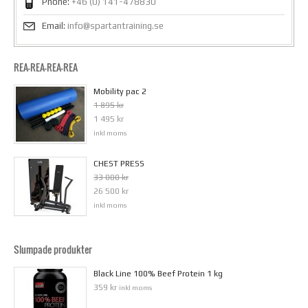
Phone:
+46 (0) 141-478830
Email:
info@spartantraining.se
REA-REA-REA-REA
Mobility pac 2
1 895 kr
1 495 kr
inkl moms
CHEST PRESS
33 000 kr
26 500 kr
inkl moms
Slumpade produkter
Black Line 100% Beef Protein 1 kg
359 kr
inkl moms