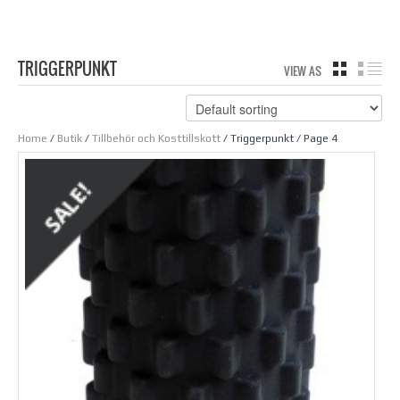
TRIGGERPUNKT
VIEW AS
GRID
LIS
Home
/
Butik
/
Tillbehör och Kosttillskott
/ Triggerpunkt / Page 4