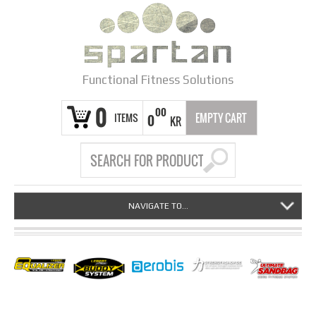
Functional Fitness Solutions
0
00
ITEMS
EMPTY CART
0
KR
NAVIGATE TO...