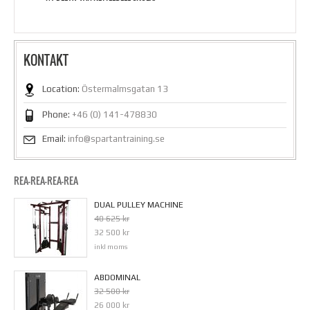
KONTAKT
Location:
Östermalmsgatan 13
Phone:
+46 (0) 141-478830
Email:
info@spartantraining.se
REA-REA-REA-REA
DUAL PULLEY MACHINE
40 625 kr
32 500 kr
inkl moms
ABDOMINAL
32 500 kr
26 000 kr