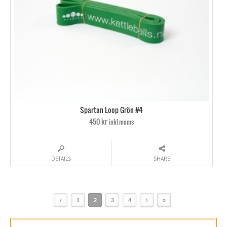
Spartan Loop Grön #4
450 kr
inkl moms
DETAILS
SHARE
‹
1
2
3
4
›
»