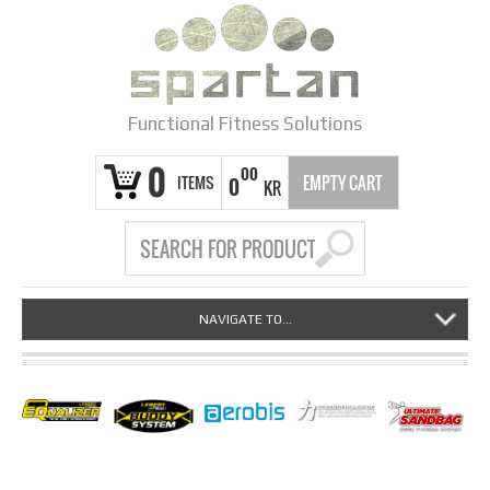
Functional Fitness Solutions
0
00
ITEMS
EMPTY CART
0
KR
NAVIGATE TO...