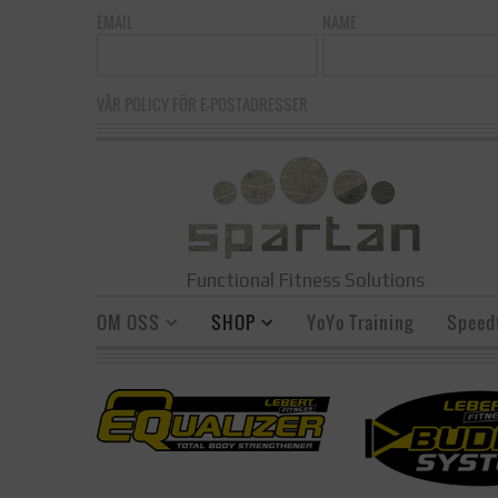
EMAIL
NAME
VÅR POLICY FÖR E-POSTADRESSER
Functional Fitness Solutions
OM OSS
SHOP
YoYo Training
Speedf