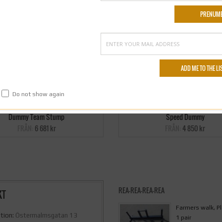
Do not show again
Dummy Team Stump
Speed Dummy
FRÅN:
6 681 kr
FRÅN:
4 850 kr
REA-REA-REA-REA
KT
Farmers walk, P
tion:
Östermalmsgatan 13
1 pair