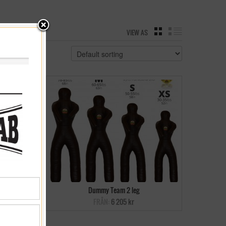
VIEW AS
GRID
LIST
Dummy Team 2 leg
FRÅN:
6 205 kr