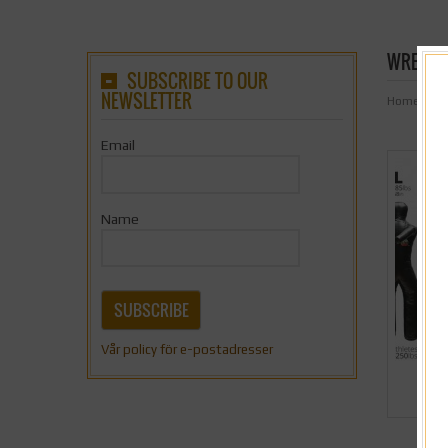
WRESTL
SUBSCRIBE TO OUR
NEWSLETTER
Home
/
But
Email
Name
SUBSCRIBE
Vår policy för e-postadresser