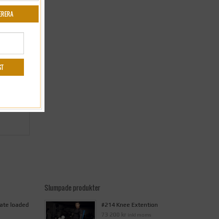
Slumpade produkter
late loaded
#214 Knee Extention
73 200 kr
inkl moms