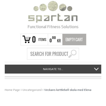
Functional Fitness Solutions
0
00
ITEMS
EMPTY CART
0
KR
NAVIGATE TO...
Home Page
|
Uncategorized
|
Veckans kettlebell skola med Elena