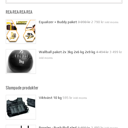
REA-REA-REA-REA
Equalizer + Buddy paket
3 090 kr
2 790 kr
inkl moms
Wallball paket 2x 3kg 2x6 kg 2x9 kg
4 494 kr
3 499 kr
inkl moms
Slumpade produkter
Viktväst 10 kg
595 kr
inkl moms
Prowler - Push/Pull sled
3 490 kr
2 490 kr
inkl moms