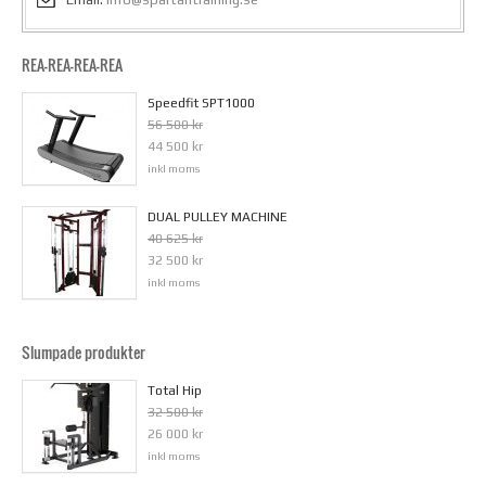
REA-REA-REA-REA
Speedfit SPT1000
56 500 kr
44 500 kr
inkl moms
DUAL PULLEY MACHINE
40 625 kr
32 500 kr
inkl moms
Slumpade produkter
Total Hip
32 500 kr
26 000 kr
inkl moms