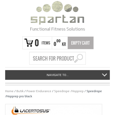
Functional Fitness Solutions
0
00
ITEMS
EMPTY CART
0
KR
NAVIGATE TO...
Home
/
Butik
/
Power Endurance
/
Speedrope /Hopprep
/ Speedrope
/Hopprep pro black