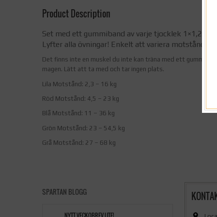
Product Description
Set med ett gummiband av varje tjocklek 1×1,2,3,4
Lyfter alla övningar! Enkelt att variera motstånd.
Det finns inte en muskel du inte kan träna med ett gummiband
magen. Lätt att ta med och tar ingen plats.
Lila Motstånd: 2,3 – 16 kg
Röd Motstånd: 4,5 – 23 kg
Blå Motstånd: 11 – 36 kg
Grön Motstånd: 23 – 54,5 kg
Grå Motstånd: 27 – 68 kg
SPARTAN BLOGG
KONTA
NYTT VECKOBREV UTE!
Loca