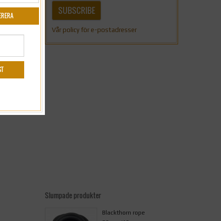
SUBSCRIBE
Vår policy för e-postadresser
runt
Slumpade produkter
Blackthorn rope