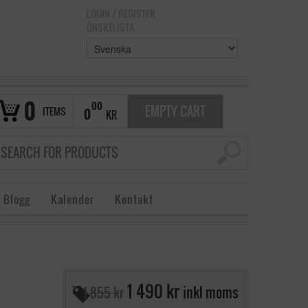
LOGIN
/
REGISTER
ÖNSKELISTA
0
00
EMPTY CART
ITEMS
0
KR
 Blogg
Kalender
Kontakt
1 490 kr
inkl moms
1 855 kr