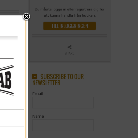
Du måste logga in eller registrera dig för
att kunna handla från butiken.
TILL INLOGGNINGEN
SHARE
Endurance
,
SUBSCRIBE TO OUR
NEWSLETTER
Email
Name