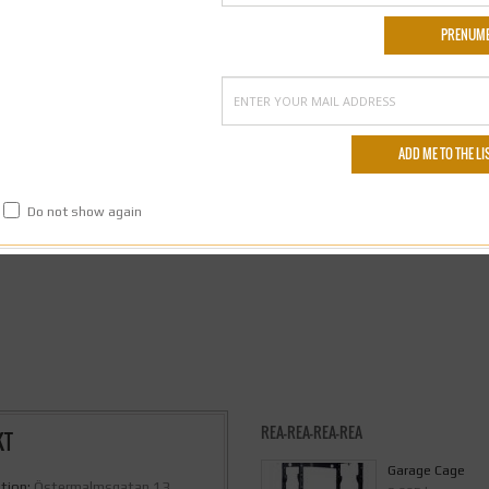
,5
. Kör marklyft, bicepscurl eller träna med en kompis och spring med bandet 
Do not show again
REA-REA-REA-REA
KT
Garage Cage
tion:
Östermalmsgatan 13