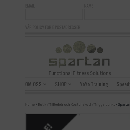
EMAIL
NAME
VÅR POLICY FÖR E-POSTADRESSER
Functional Fitness Solutions
OM OSS
SHOP
YoYo Training
Speedf
Home
/
Butik
/
Tillbehör och Kosttillskott
/
Triggerpunkt
/ Spartan