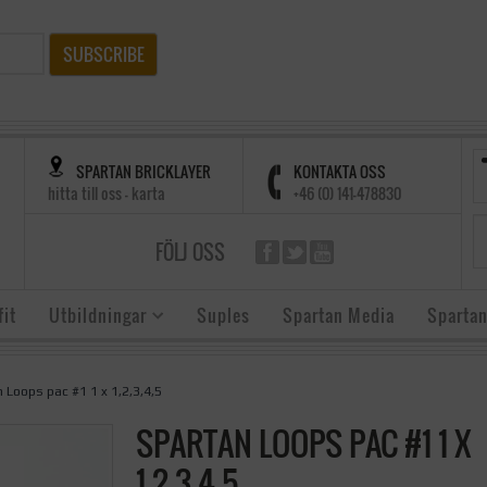
SUBSCRIBE
SPARTAN BRICKLAYER
KONTAKTA OSS
hitta till oss - karta
+46 (0) 141-478830
FÖLJ OSS
it
Utbildningar
Suples
Spartan Media
Spartan
 Loops pac #1 1 x 1,2,3,4,5
SPARTAN LOOPS PAC #1 1 X
1,2,3,4,5