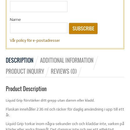
Name
SUBSCRIBE
Vår policy för e-postadresser
DESCRIPTION
ADDITIONAL INFORMATION
PRODUCT INQUIRY
REVIEWS (0)
Product Description
Liquid Grip förstärker ditt grepp utan damm eller kladd.
Flaskan innehåller 236 ml och räcker för daglig användning i upp till ett
år.
Liquid Grip torkar inom några sekunder och och kladdar inte, varken på
kläder eller andra föremål. Det dammar inte och ger ett effektivt