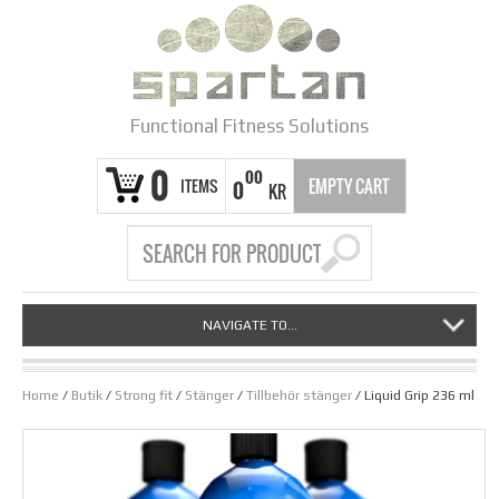
Functional Fitness Solutions
0
00
ITEMS
EMPTY CART
0
KR
NAVIGATE TO...
Home
/
Butik
/
Strong fit
/
Stänger
/
Tillbehör stänger
/ Liquid Grip 236 ml