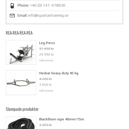
Phone:
+46 (0) 141-478830
Email:
info@spartantraining.se
REA-REA-REA-REA
Leg Press
37 490 kr
29 990 kr
inkl moms
Hexbar heavy duty 45 kg
4 200 kr
3 650 kr
inkl moms
Slumpade produkter
Blackthorn rope 40mm/15m
3 399 kr