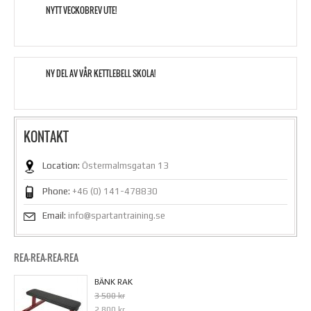
NYTT VECKOBREV UTE!
NY DEL AV VÅR KETTLEBELL SKOLA!
KONTAKT
Location:
Östermalmsgatan 13
Phone:
+46 (0) 141-478830
Email:
info@spartantraining.se
REA-REA-REA-REA
BÄNK RAK
3 500 kr
2 800 kr