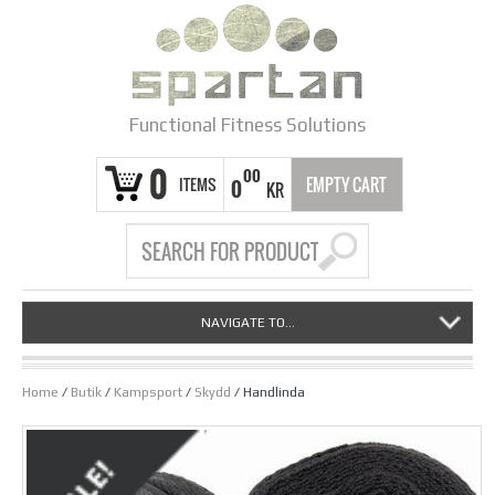
Functional Fitness Solutions
0
00
ITEMS
EMPTY CART
0
KR
NAVIGATE TO...
Home
/
Butik
/
Kampsport
/
Skydd
/ Handlinda