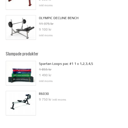
inkl moms
OLYMPIC DECLINE BENCH
11 375 kr
9 100 kr
inkl moms
Slumpade produkter
Spartan Loops pac #1 1 x 1,2,3,4,5
1 855 kr
1 490 kr
inkl moms
R6030
9 750 kr
inkl moms