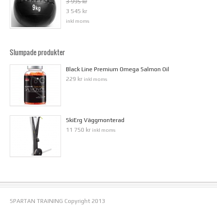
3 995 kr
3 545 kr
inkl moms
Slumpade produkter
Black Line Premium Omega Salmon Oil
229 kr
inkl moms
SkiErg Väggmonterad
11 750 kr
inkl moms
SPARTAN TRAINING Copyright 2013