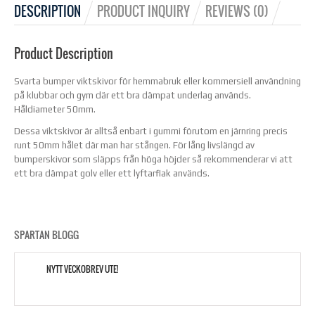
DESCRIPTION
PRODUCT INQUIRY
REVIEWS (0)
Product Description
Svarta bumper viktskivor för hemmabruk eller kommersiell användning
på klubbar och gym där ett bra dämpat underlag används.
Håldiameter 50mm.
Dessa viktskivor är alltså enbart i gummi förutom en järnring precis
runt 50mm hålet där man har stången. För lång livslängd av
bumperskivor som släpps från höga höjder så rekommenderar vi att
ett bra dämpat golv eller ett lyftarflak används.
SPARTAN BLOGG
NYTT VECKOBREV UTE!