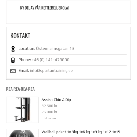
NY DEL AV VÅR KETTLEBELL SKOLA!
KONTAKT
Location:
Östermalmsgatan 13
Phone:
+46 (0) 141-478830
Email:
info@spartantraining.se
REA-REA-REA-REA
Assist Chin & Dip
32 500 kr
26 000 kr
inkl moms
Wallball paket 1x 3kg 1x6 kg 1x9 kg 1x12 1x15