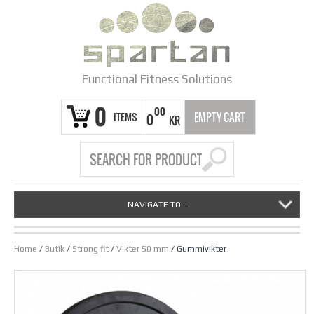
Functional Fitness Solutions
0
00
ITEMS
EMPTY CART
0
KR
NAVIGATE TO...
Home
/
Butik
/
Strong fit
/
Vikter 50 mm
/ Gummivikter