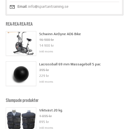
Email:
info@spartantraining.se
REA-REA-REA-REA
Schwinn AirDyne AD6 Bike
16 900 kr
14 900 kr
inkl moms
Lacrossball 69 mm Massageboll 5 pac
395 kr
229 kr
inkl moms
Slumpade produkter
Viktväst 20 kg.
1 095 kr
895 kr
inkl moms