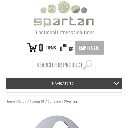
Functional Fitness Solutions
0
00
ITEMS
EMPTY CART
0
KR
NAVIGATE TO...
Home
/
Butik
/
Strong fit
/
Coneline
/ Flywheel