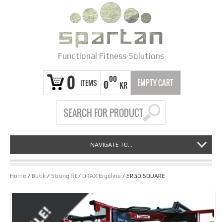
Functional Fitness Solutions
0
00
ITEMS
EMPTY CART
0
KR
NAVIGATE TO...
Home
/
Butik
/
Strong fit
/
DRAX Ergoline
/ ERGO SQUARE