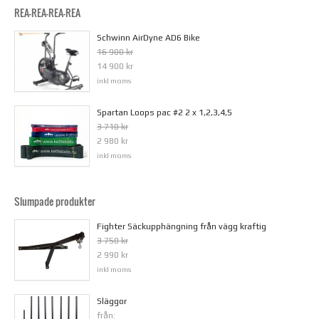
REA-REA-REA-REA
Schwinn AirDyne AD6 Bike
16 900 kr
14 900 kr
inkl moms
Spartan Loops pac #2 2 x 1,2,3,4,5
3 710 kr
2 980 kr
inkl moms
Slumpade produkter
Fighter Säckupphängning från vägg kraftig
3 750 kr
2 990 kr
inkl moms
Släggor
från: