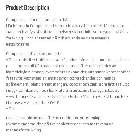
Product Description
Completus – för dig som tränar hårt
Här köper du Completus, det perfekta kosttillskottet för dig som
tränar och är fysiskt aktiv. En helsvensk produkt som bygger på år av
forskning – och är testad på och används av flera svenska
elitidrottare!
Completus aktiva komponenter
• Pollen-pistillextrakt baserat på pollen från majs, hundäxing, tall och
råg, samt pistill från majs. Extraktet innehåller ett komplex av
lågmolekylära ämnen, exempelvis flavonoider, vitaminer, karotenoider,
fettsyror, växtsteroler, aminosyror, polysackarider och många
spårelement, bland annat mangan, koppar och zink, som lätt tas upp
i mag- tarmkanalen och har kraftfulla antioxidativa egenskaper.
• E-vitamin • C-vitamin • Quercitin • Rutin • Vitamin B6 • Vitamin B2 •
Liponsyra • Astaxantin • Q-10
• Selen
En ask Completusinnehåller 60 tabletter, vilket enligt
rekommenderad dos på två tabletter dagligen motsvarar en
månadsförbrukning.