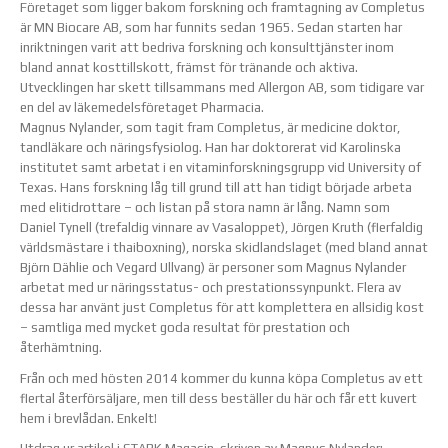
Företaget som ligger bakom forskning och framtagning av Completus
är MN Biocare AB, som har funnits sedan 1965. Sedan starten har
inriktningen varit att bedriva forskning och konsulttjänster inom
bland annat kosttillskott, främst för tränande och aktiva.
Utvecklingen har skett tillsammans med Allergon AB, som tidigare var
en del av läkemedelsföretaget Pharmacia.
Magnus Nylander, som tagit fram Completus, är medicine doktor,
tandläkare och näringsfysiolog. Han har doktorerat vid Karolinska
institutet samt arbetat i en vitaminforskningsgrupp vid University of
Texas. Hans forskning låg till grund till att han tidigt började arbeta
med elitidrottare – och listan på stora namn är lång. Namn som
Daniel Tynell (trefaldig vinnare av Vasaloppet), Jörgen Kruth (flerfaldig
världsmästare i thaiboxning), norska skidlandslaget (med bland annat
Björn Dählie och Vegard Ullvang) är personer som Magnus Nylander
arbetat med ur näringsstatus- och prestationssynpunkt. Flera av
dessa har använt just Completus för att komplettera en allsidig kost
– samtliga med mycket goda resultat för prestation och
återhämtning.
Från och med hösten 2014 kommer du kunna köpa Completus av ett
flertal återförsäljare, men till dess beställer du här och får ett kuvert
hem i brevlådan. Enkelt!