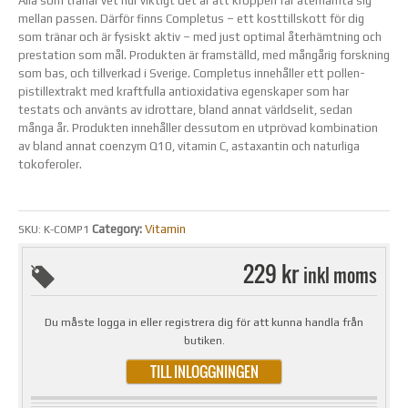
Alla som tränar vet hur viktigt det är att kroppen får återhämta sig
mellan passen. Därför finns Completus – ett kosttillskott för dig
som tränar och är fysiskt aktiv – med just optimal återhämtning och
prestation som mål. Produkten är framställd, med mångårig forskning
som bas, och tillverkad i Sverige. Completus innehåller ett pollen-
pistillextrakt med kraftfulla antioxidativa egenskaper som har
testats och använts av idrottare, bland annat världselit, sedan
många år. Produkten innehåller dessutom en utprövad kombination
av bland annat coenzym Q10, vitamin C, astaxantin och naturliga
tokoferoler.
Category:
Vitamin
SKU:
K-COMP1
229 kr
inkl moms
Du måste logga in eller registrera dig för att kunna handla från
butiken.
TILL INLOGGNINGEN