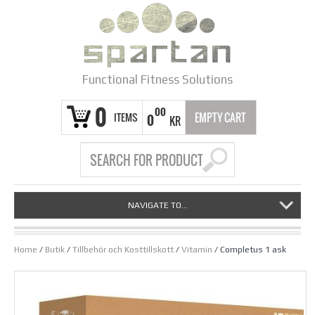
Functional Fitness Solutions
0
00
ITEMS
EMPTY CART
0
KR
NAVIGATE TO...
Home
/
Butik
/
Tillbehör och Kosttillskott
/
Vitamin
/ Completus 1 ask