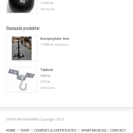
3 545 kr
inkl moms
Slumpade produkter
Bumperplate tree
1 890 kr
inkl moms
Takkrok
289 kr
231 kr
inkl moms
SPARTAN TRAINING Copyright 2013
HOME
//
SHOP
//
COURSES & CERTIFICATES
//
SPARTAN BLOG
//
CONTACT