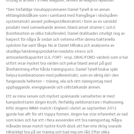
Utdrag ur artikel i STARK Magasin, skriven av Magnus Nylander:
”Den trefaldige Vasaloppsvinnaren Daniel Tynell är en annan
elitlängdskidåkare som i samband med framgångar i skidspåren
systematiskt använt pollenpistillextraktet i form av en särskild
produkt med samverkande ämnen, bland annat vitamin C och E
(kombination av olika tokoferoler). Daniel drabbades oturligt nog av
harpest för några år sedan och sviterna efter denna bakteriella
sjukdom har varit långa. Nu är Daniel tillbaka och analyserna av
skadliga härskningsprodukter/oxidativ stress och
antioxidantkapacitet (s.k. FORT- resp. ORAC/FORD-värden) som vi har
utfört visar mycket bra värden och pekar bland annat på god
återhämtning efter hårda träningspass. Daniel Tynell brukar själv
belysa kombinationen med pollenextrakt, som en viktig del i den
fungerande helheten – träning, vila och rätt näringsintag med
uppbyggande, energigivande och cellstärkande ämnen.
Ett av mina senare och mycket spännande samarbeten är med
kampidrottaren Jörgen Kruth, flerfaldig världsmästare i thaiboxning.
Inför Jörgens MMA-match i England i slutet av september 2012
gjorde han allt för att toppa formen. Jörgen har stor erfarenhet av vad
som krävs och har ett i flera avseenden ett bra näringsintag. Några
månader innan match tyckte Kruth dock att han inte riktig svarade
tillräckligt bra på sin träning och bad mig om råd. Efter olika