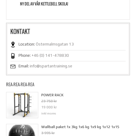
NY DEL AV VÅR KETTLEBELL SKOLA!
KONTAKT
Location:
Östermalmsgatan 13
Phone:
+46 (0) 141-478830
Email:
info@spartantraining.se
REA-REA-REA-REA
POWER RACK
23 750 kr
19 000 kr
inkl moms
Wallball paket 1x 3kg 1x6 kg 1x9 kg 1x12 1x15
3 995 kr