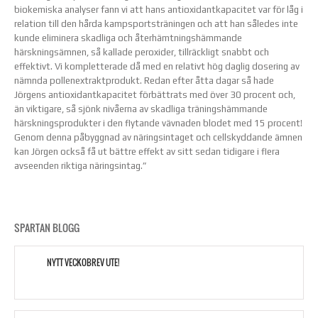
biokemiska analyser fann vi att hans antioxidantkapacitet var för låg i
relation till den hårda kampsportsträningen och att han således inte
kunde eliminera skadliga och återhämtningshämmande
härskningsämnen, så kallade peroxider, tillräckligt snabbt och
effektivt. Vi kompletterade då med en relativt hög daglig dosering av
nämnda pollenextraktprodukt. Redan efter åtta dagar så hade
Jörgens antioxidantkapacitet förbättrats med över 30 procent och,
än viktigare, så sjönk nivåerna av skadliga träningshämmande
härskningsprodukter i den flytande vävnaden blodet med 15 procent!
Genom denna påbyggnad av näringsintaget och cellskyddande ämnen
kan Jörgen också få ut bättre effekt av sitt sedan tidigare i flera
avseenden riktiga näringsintag.”
SPARTAN BLOGG
NYTT VECKOBREV UTE!