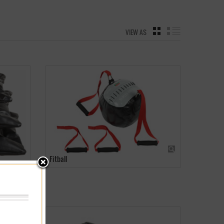
VIEW AS
GRID
LIST
Fitball