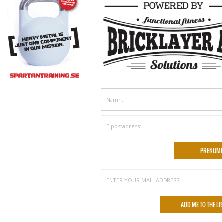
HIRTS
 wall + Accessories