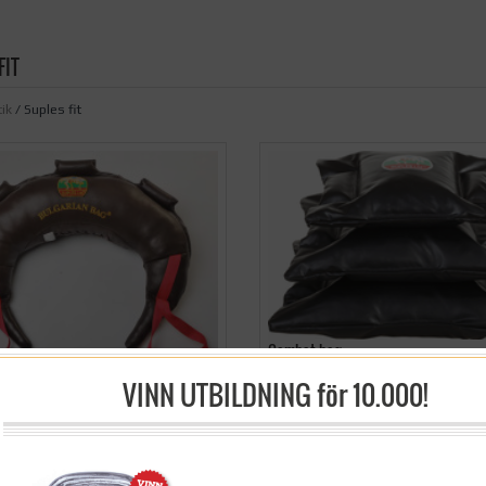
FIT
ik
/ Suples fit
Combat bag
n bag
VINN UTBILDNING för 10.000!