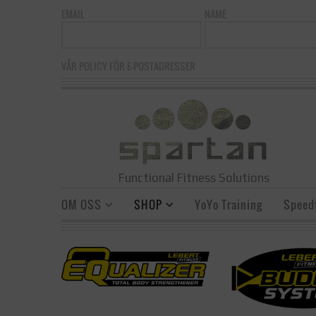
EMAIL
NAME
VÅR POLICY FÖR E-POSTADRESSER
Functional Fitness Solutions
OM OSS
SHOP
YoYo Training
Speedf