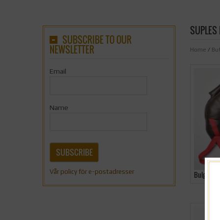
SUPLES 
SUBSCRIBE TO OUR
NEWSLETTER
Home
/
But
Email
Name
SUBSCRIBE
Vår policy för e-postadresser
Bulgaria