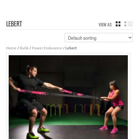
LEBERT
VIEW AS
GRID
LIS
Home
/
Butik
/
Power Endurance
/ Lebert