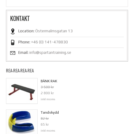
KONTAKT
Location:
Östermalmsgatan 13
Phone:
+46 (0) 141-478830
Email:
info@spartantraining.se
REA-REA-REA-REA
BÄNK RAK
3 500 kr
2 800 kr
inkl moms
Tandskydd
82 kr
65 kr
inkl moms