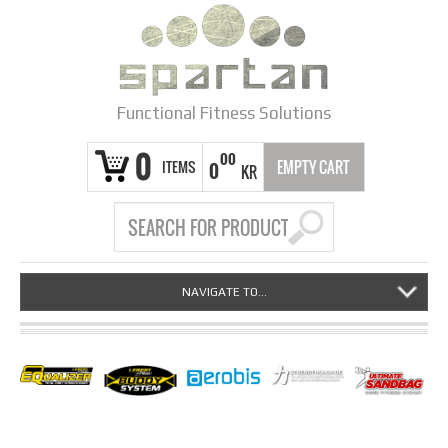
Functional Fitness Solutions
0
00
ITEMS
EMPTY CART
0
KR
NAVIGATE TO...