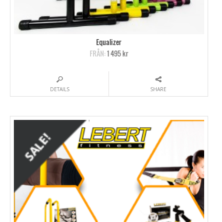
Equalizer
FRÅN:
1 495 kr
DETAILS
SHARE