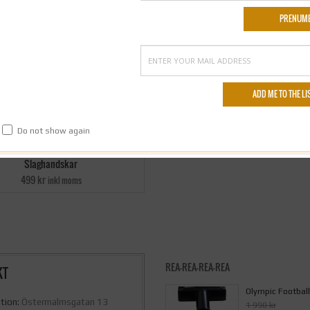
Do not show again
Slaghandskar
499 kr
inkl moms
REA-REA-REA-REA
KT
Olympic Football
tion:
Östermalmsgatan 13
1 990 kr