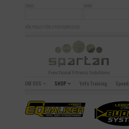
EMAIL
NAME
VÅR POLICY FÖR E-POSTADRESSER
Functional Fitness Solutions
OM OSS
SHOP
YoYo Training
Speedf