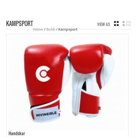
KAMPSPORT
VIEW AS
GRID
LIS
Home
/
Butik
/ Kampsport
Handskar