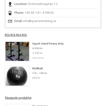
Location:
Östermalmsgatan 13
Phone:
+46 (0) 141-478830
Email:
info@spartantraining.se
REA-REA-REA-REA
Squat stand heavy duty
4 990 kr
3 990 kr
inkl moms
Wallball
från:
745 kr
699 kr
Slumpade produkter