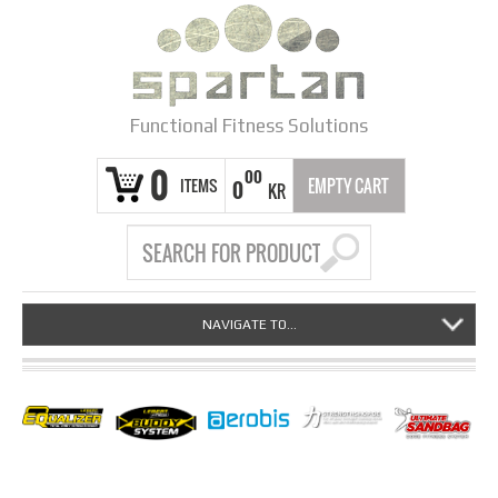
Functional Fitness Solutions
0
00
ITEMS
EMPTY CART
0
KR
NAVIGATE TO...