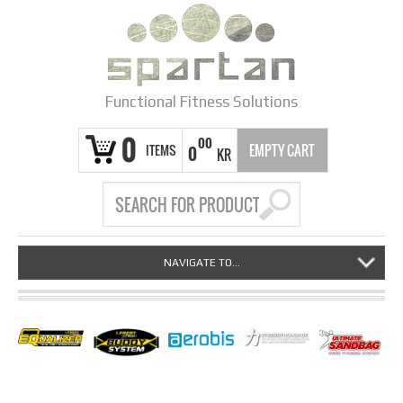
Functional Fitness Solutions
0
00
ITEMS
EMPTY CART
0
KR
NAVIGATE TO...