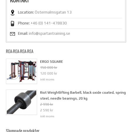
KONTAKT
Location:
Östermalmsgatan 13
Phone:
+46 (0) 141-478830
Email:
info@spartantraining.se
REA-REA-REA-REA
ERGO SQUARE
150 000 kr
120 000 kr
inkl moms
Riot Weightlifting Barbell, black oxide coated, spring
steel, needle bearings, 20 kg
2 990 kr
2 590 kr
inkl moms
Slumpade produkter