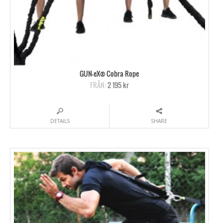
GUN-eX® Cobra Rope
FRÅN:
2 195 kr
DETAILS
SHARE