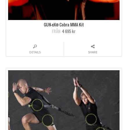
GUN-eX® Cobra MMA Kit
FRÅN:
4 695 kr
DETAILS
SHARE