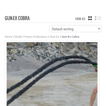
GUN-EX COBRA
VIEW AS
GRID
LIS
Home
/
Butik
/
Power Endurance
/
Gun-Ex
/ Gun-Ex Cobra