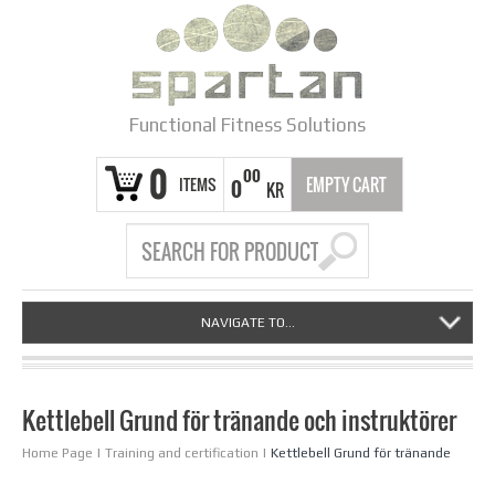
Functional Fitness Solutions
0
00
ITEMS
EMPTY CART
0
KR
NAVIGATE TO...
Kettlebell Grund för tränande och instruktörer
Home Page
|
Training and certification
|
Kettlebell Grund för tränande