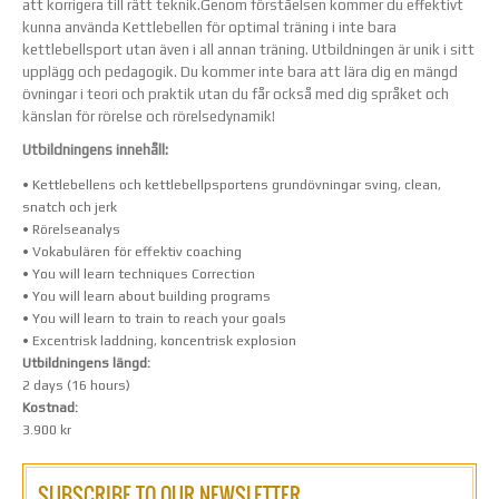
att korrigera till rätt teknik.Genom förståelsen kommer du effektivt
kunna använda Kettlebellen för optimal träning i inte bara
kettlebellsport utan även i all annan träning. Utbildningen är unik i sitt
upplägg och pedagogik. Du kommer inte bara att lära dig en mängd
övningar i teori och praktik utan du får också med dig språket och
känslan för rörelse och rörelsedynamik!
Utbildningens innehåll:
• Kettlebellens och kettlebellpsportens grundövningar sving, clean,
snatch och jerk
• Rörelseanalys
• Vokabulären för effektiv coaching
• You will learn techniques Correction
• You will learn about building programs
• You will learn to train to reach your goals
• Excentrisk laddning, koncentrisk explosion
Utbildningens längd:
2 days (16 hours)
Kostnad:
3.900 kr
SUBSCRIBE TO OUR NEWSLETTER