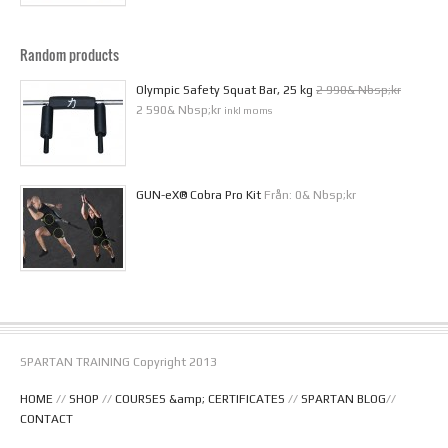
Random products
Olympic Safety Squat Bar, 25 kg
2 990& Nbsp;kr
2 590& Nbsp;kr
inkl moms
GUN-eX® Cobra Pro Kit
Från:
0& Nbsp;kr
SPARTAN TRAINING Copyright 2013
HOME
//
SHOP
//
COURSES &amp; CERTIFICATES
//
SPARTAN BLOG
//
CONTACT