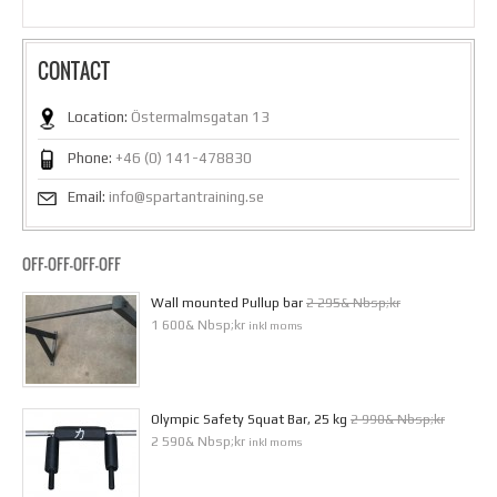
CONTACT
Location:
Östermalmsgatan 13
Phone:
+46 (0) 141-478830
Email:
info@spartantraining.se
OFF-OFF-OFF-OFF
Wall mounted Pullup bar
2 295& Nbsp;kr
1 600& Nbsp;kr
inkl moms
Olympic Safety Squat Bar, 25 kg
2 990& Nbsp;kr
2 590& Nbsp;kr
inkl moms